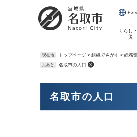
ペ
メ
ー
ニ
For
ジ
ュ
の
ー
くらし
先
を
災
頭
飛
で
ば
す。
し
トップページ
>
組織でさがす
>
総務
現在地
て
名取市の人口
足あと
本
文
へ
本
文
名取市の人口