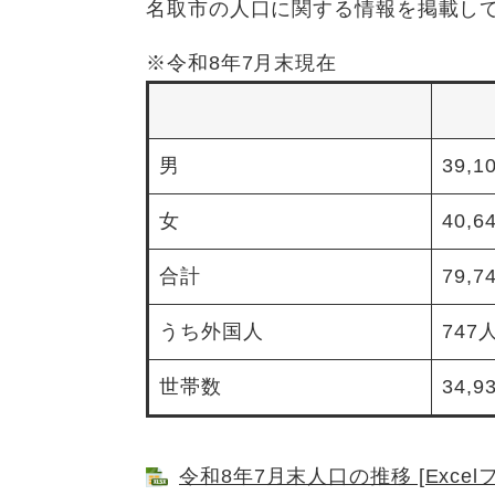
名取市の人口に関する情報を掲載し
※令和8年7月末現在
男
39,1
女
40,6
合計
79,7
うち外国人
747
世帯数
34,
令和8年7月末人口の推移 [Excel