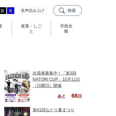
音声読み上げ
検索
黒
青
産
産業・しご
市政全
と
般
出場者募集中！「第3回
NATORI CUP」10月11日
（日曜日）開催
66
あと
日
第41回なとり夏まつり