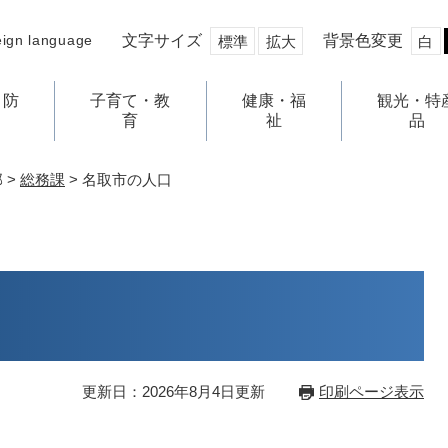
文字サイズ
背景色変更
eign language
標準
拡大
白
・防
子育て・教
健康・福
観光・特
育
祉
品
部
>
総務課
>
名取市の人口
更新日：2026年8月4日更新
印刷ページ表示