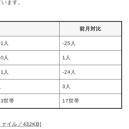
ています。
前月対比
01人
-25人
40人
1人
41人
-24人
人
3人
933世帯
17世帯
ファイル／432KB]