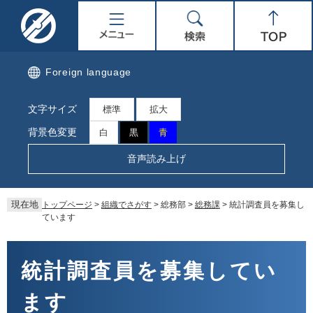
ペ
メ
名
メ
検
Top
ー
ニ
ジ
ュ
取
ニ
索
の
ー
先
を
市
ュ
Foreign language
頭
飛
で
ば
公
ー
文字サイズ
す。
し
標準
拡大
て
式
背景色変更
白
黒
青
本
文
ホ
音声読み上げ
へ
ー
現在地
トップページ
>
組織でさがす
>
総務部
>
総務課
>
統計調査員を募集し
ム
ています
ペ
本
文
統計調査員を募集してい
ー
ます
ジ