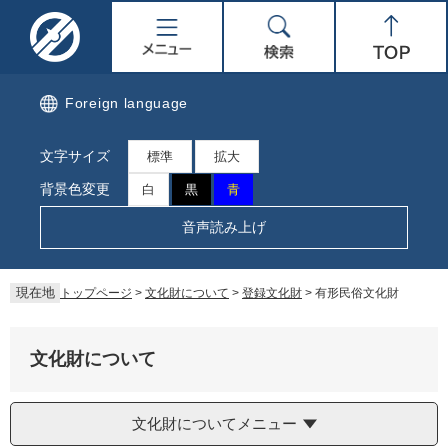
ペ
メ
名
メ
検
Top
ー
ニ
ジ
ュ
取
ニ
索
の
ー
先
を
市
ュ
Foreign language
頭
飛
で
ば
公
ー
文字サイズ
す。
し
標準
拡大
て
式
背景色変更
白
黒
青
本
文
ホ
音声読み上げ
へ
ー
現在地
トップページ
>
文化財について
>
登録文化財
>
有形民俗文化財
ム
ペ
文化財について
ー
文化財についてメニュー
ジ