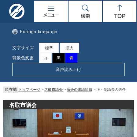
ペ
メ
名
メ
検
Top
ー
ニ
ジ
ュ
取
ニ
索
の
ー
先
を
市
ュ
Foreign language
頭
飛
で
ば
公
ー
文字サイズ
す。
し
標準
拡大
て
式
背景色変更
白
黒
青
本
文
ホ
音声読み上げ
へ
ー
現在地
トップページ
>
名取市議会
>
議会の審議情報
>
正・副議長の選任
ム
名取市議会
ペ
ー
ジ