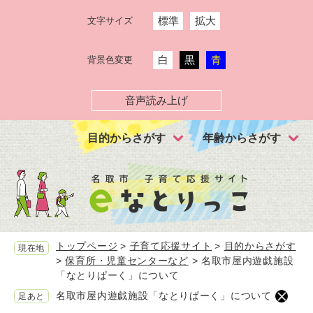
ペ
メ
標準
拡大
文字サイズ
ー
ニ
ジ
ュ
の
ー
白
黒
青
背景色変更
先
を
頭
飛
で
ば
音声読み上げ
す。
し
て
目的からさがす
年齢からさがす
本
文
へ
トップページ
>
子育て応援サイト
>
目的からさがす
現在地
>
保育所・児童センターなど
>
名取市屋内遊戯施設
「なとりぱーく」について
名取市屋内遊戯施設「なとりぱーく」について
足あと