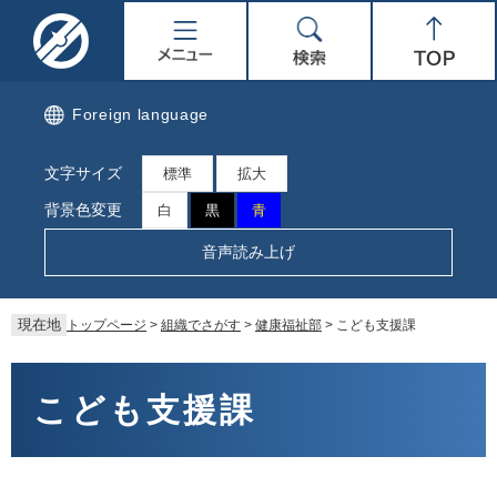
ペ
メ
名
メ
検
Top
ー
ニ
ジ
ュ
取
ニ
索
の
ー
先
を
市
ュ
Foreign language
頭
飛
で
ば
公
ー
文字サイズ
す。
し
標準
拡大
て
式
背景色変更
白
黒
青
本
文
ホ
音声読み上げ
へ
ー
現在地
トップページ
>
組織でさがす
>
健康福祉部
>
こども支援課
ム
本
ペ
文
こども支援課
ー
ジ