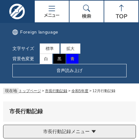
ペ
メ
名
メ
検
Top
ー
ニ
ジ
ュ
取
ニ
索
の
ー
先
を
市
ュ
Foreign language
頭
飛
で
ば
公
ー
文字サイズ
す。
し
標準
拡大
て
式
背景色変更
白
黒
青
本
文
ホ
音声読み上げ
へ
ー
現在地
トップページ
>
市長行動記録
>
令和5年度
>
12月行動記録
ム
ペ
市長行動記録
ー
市長行動記録メニュー
ジ