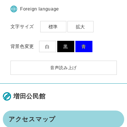
ペ
メ
ー
ニ
Foreign language
ジ
ュ
の
ー
文字サイズ
標準
拡大
先
を
頭
飛
で
ば
す。
し
背景色変更
白
黒
青
て
本
文
音声読み上げ
へ
増田公民館
本
アクセスマップ
文