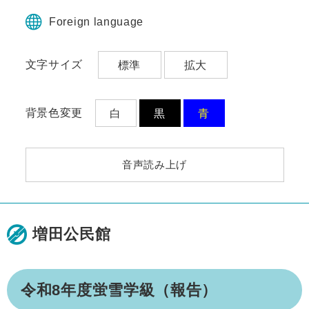
ペ
メ
ー
ニ
Foreign language
ジ
ュ
の
ー
文字サイズ
標準
拡大
先
を
頭
飛
で
ば
す。
し
背景色変更
白
黒
青
て
本
文
音声読み上げ
へ
増田公民館
本
令和8年度蛍雪学級（報告）
文