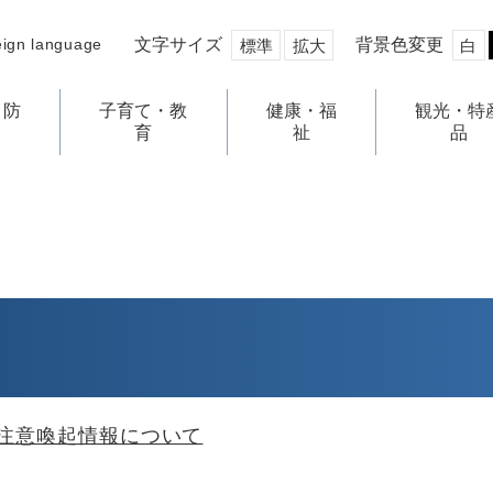
文字サイズ
背景色変更
eign language
標準
拡大
白
・防
子育て・教
健康・福
観光・特
育
祉
品
注意喚起情報について