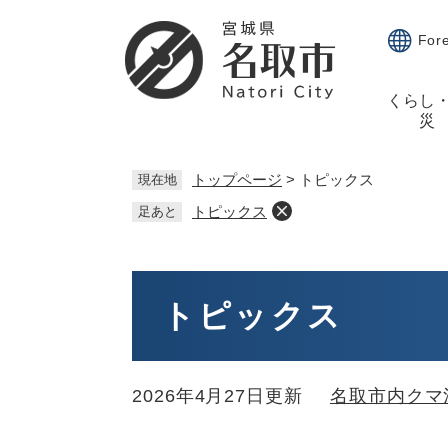
ペ
メ
ー
ニ
For
ジ
ュ
の
ー
くらし
先
を
災
頭
飛
で
ば
す。
し
トップページ
>
トピックス
現在地
て
トピックス
足あと
本
文
へ
本
文
トピックス
2026年4月27日更新
名取市内クマ