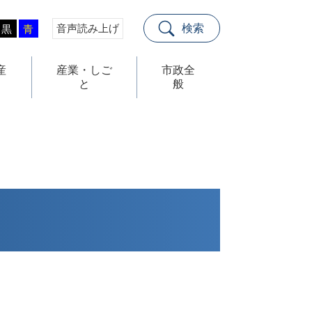
音声読み上げ
検索
黒
青
産
産業・しご
市政全
と
般