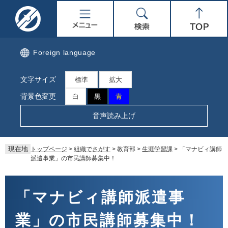
ペ
メ
名
メ
検
Top
ー
ニ
ジ
ュ
取
ニ
索
の
ー
先
を
市
ュ
Foreign language
頭
飛
で
ば
公
ー
文字サイズ
す。
し
標準
拡大
て
式
背景色変更
白
黒
青
本
文
ホ
音声読み上げ
へ
ー
現在地
トップページ
>
組織でさがす
>
教育部
>
生涯学習課
>
「マナビィ講師
ム
派遣事業」の市民講師募集中！
ペ
本
文
「マナビィ講師派遣事
ー
業」の市民講師募集中！
ジ