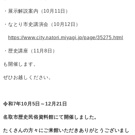
・展示解説案内（10月11日）
・なとり市史講演会（10月12日）
https://www.city.natori.miyagi.jp/page/35275.html
・歴史講座（11月8日）
も開催します。
ぜひお越しください。
令和
7
年
10
月
5
日～
12
月
2
1
日
名取市歴史民俗資料館にて開催しました。
たくさんの方々にご来館いただきありがとうございまし