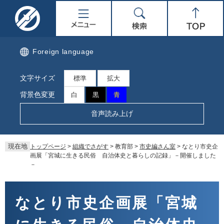
ペ
メ
名
メ
検
Top
ー
ニ
ジ
ュ
取
ニ
索
の
ー
先
を
市
ュ
Foreign language
頭
飛
で
ば
公
ー
文字サイズ
す。
し
標準
拡大
て
式
背景色変更
白
黒
青
本
文
ホ
音声読み上げ
へ
ー
現在地
トップページ
>
組織でさがす
>
教育部
>
市史編さん室
>
なとり市史企
ム
画展「宮城に生きる民俗 自治体史と暮らしの記録」－開催しました
－
ペ
本
ー
文
なとり市史企画展「宮城
ジ