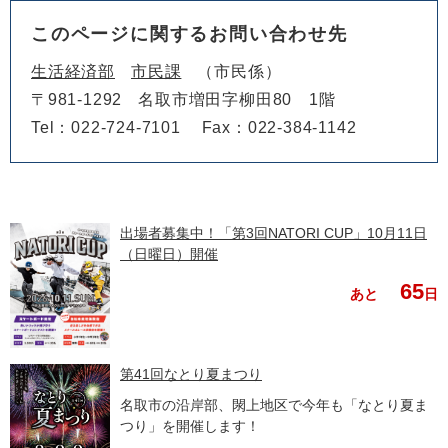
このページに関するお問い合わせ先
生活経済部
市民課
市民係
〒981-1292
名取市増田字柳田80 1階
Tel：022-724-7101
Fax：022-384-1142
出場者募集中！「第3回NATORI CUP」10月11日
（日曜日）開催
65
あと
日
第41回なとり夏まつり
名取市の沿岸部、閖上地区で今年も「なとり夏ま
つり」を開催します！