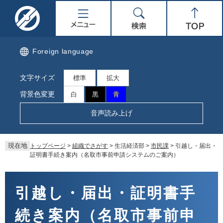
ペ
メ
名
メ
検
Top
ー
ニ
ジ
ュ
取
ニ
索
の
ー
先
を
市
ュ
Foreign language
頭
飛
で
ば
公
ー
文字サイズ
す。
し
標準
拡大
て
式
背景色変更
白
黒
青
本
文
ホ
音声読み上げ
へ
ー
現在地
トップページ
>
組織でさがす
>
生活経済部
>
市民課
>
引越し・届出・
ム
証明書手続き案内（名取市事前申請システムのご案内）
ペ
本
文
引越し・届出・証明書手
ー
続き案内（名取市事前申
ジ