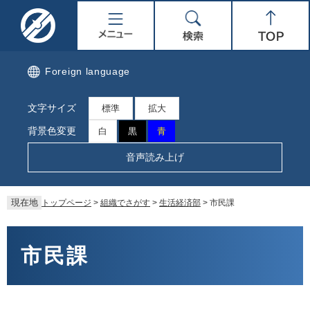
ペ
メ
名
メ
検
Top
ー
ニ
ジ
ュ
取
ニ
索
の
ー
先
を
市
ュ
Foreign language
頭
飛
で
ば
公
ー
文字サイズ
す。
し
標準
拡大
て
式
背景色変更
白
黒
青
本
文
ホ
音声読み上げ
へ
ー
現在地
トップページ
>
組織でさがす
>
生活経済部
>
市民課
ム
本
ペ
文
市民課
ー
ジ