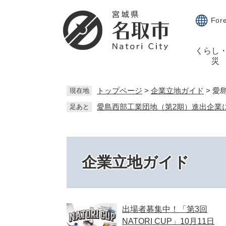
ペ
メ
ー
ニ
For
ジ
ュ
の
ー
くらし
先
を
災
頭
飛
で
ば
す。
し
トップページ
>
企業立地ガイド
>
愛
現在地
て
愛島西部工業団地（第2期）進出企業
足あと
本
文
へ
企業立地ガイド
出場者募集中！「第3回
NATORI CUP」10月11日