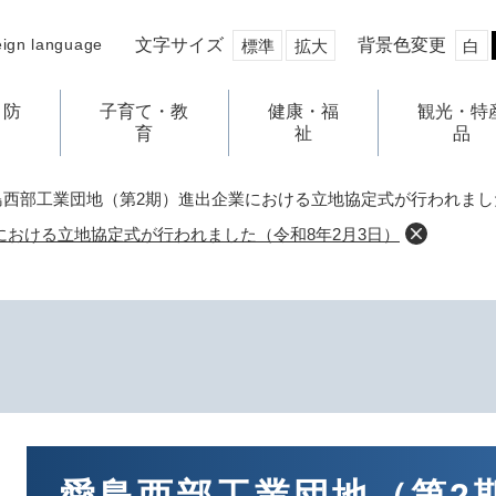
文字サイズ
背景色変更
eign language
標準
拡大
白
・防
子育て・教
健康・福
観光・特
育
祉
品
島西部工業団地（第2期）進出企業における立地協定式が行われました
における立地協定式が行われました（令和8年2月3日）
本
文