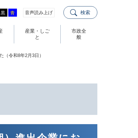
音声読み上げ
検索
黒
青
産
産業・しご
市政全
と
般
（令和8年2月3日）