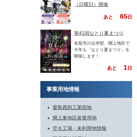
（日曜日）開催
65
あと
日
第41回なとり夏まつり
名取市の沿岸部、閖上地区で
今年も「なとり夏まつり」を
開催します！
1
あと
日
事業用地情報
愛島西部工業団地
閖上東地区産業用地
空き工場・未利用地情報