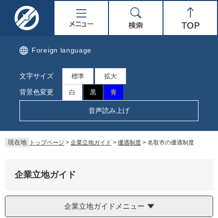
ペ
メ
名
メ
検
Top
ー
ニ
ジ
ュ
取
ニ
索
の
ー
先
を
市
ュ
Foreign language
頭
飛
で
ば
公
ー
文字サイズ
す。
し
標準
拡大
て
式
背景色変更
白
黒
青
本
文
ホ
音声読み上げ
へ
ー
現在地
トップページ
>
企業立地ガイド
>
優遇制度
>
名取市の優遇制度
ム
ペ
企業立地ガイド
ー
企業立地ガイドメニュー
ジ