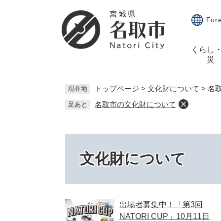
ペ
メ
ー
ニ
For
ジ
ュ
の
ー
くらし
先
を
災
頭
飛
で
ば
す。
し
トップページ
>
文化財について
>
名
現在地
て
名取市の文化財について
足あと
本
文
へ
文化財について
出場者募集中！「第3回
NATORI CUP」10月11日