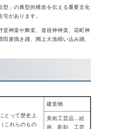
取型」の典型的構造を伝える重要文化
住宅があります。
野堂神楽や舞楽、道祖神神楽、花町神
増田麦搗き踊、閖上大漁唄い込み踊、
建造物
にとって歴史上
美術工芸品…絵
（これらのもの
画、彫刻、工芸