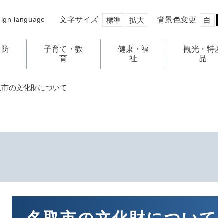
文字サイズ
背景色変更
eign language
標準
拡大
白
・防
子育て・教
健康・福
観光・特
育
祉
品
取市の文化財について
本
文