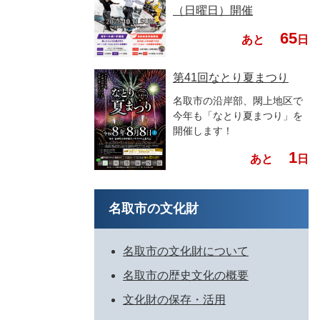
（日曜日）開催
65
あと
日
第41回なとり夏まつり
名取市の沿岸部、閖上地区で
今年も「なとり夏まつり」を
開催します！
1
あと
日
名取市の文化財
名取市の文化財について
名取市の歴史文化の概要
文化財の保存・活用