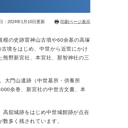
日：2024年1月10日更新
印刷ページ表示
模の史跡雷神山古墳や60余基の高塚
の古墳をはじめ、中世から近世にかけ
た熊野新宮社、本宮社、那智神社の三
、大門山遺跡（中世墓所・供養所
000余巻、新宮社の中世古文書、本
、高舘城跡をはじめ中世城館跡が点在
が数多く残されています。