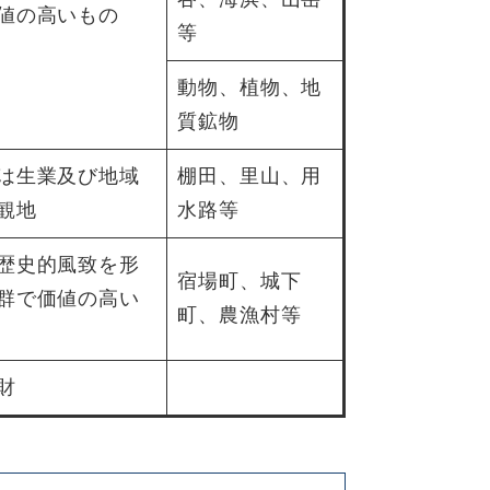
値の高いもの
等
動物、植物、地
質鉱物
は生業及び地域
棚田、里山、用
観地
水路等
歴史的風致を形
宿場町、城下
群で価値の高い
町、農漁村等
財