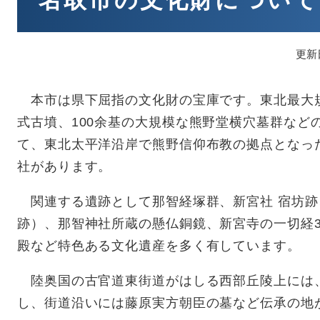
名取市の文化財について
更新
本市は県下屈指の文化財の宝庫です。東北最大規
式古墳、100余基の大規模な熊野堂横穴墓群など
て、東北太平洋沿岸で熊野信仰布教の拠点となっ
社があります。
関連する遺跡として那智経塚群、新宮社 宿坊跡
跡）、那智神社所蔵の懸仏銅鏡、新宮寺の一切経3
殿など特色ある文化遺産を多く有しています。
陸奥国の古官道東街道がはしる西部丘陵上には
し、街道沿いには藤原実方朝臣の墓など伝承の地