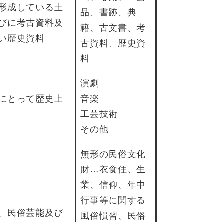
形成している土
品、書跡、典
びに考古資料及
籍、古文書、考
い歴史資料
古資料、歴史資
料
演劇
にとって歴史上
音楽
工芸技術
その他
無形の民俗文化
財…衣食住、生
業、信仰、年中
行事等に関する
、民俗芸能及び
風俗慣習、民俗