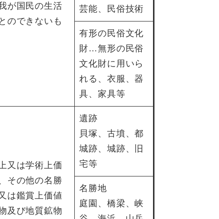
我が国民の生活
芸能、民俗技術
とのできないも
有形の民俗文化
財…無形の民俗
文化財に用いら
れる、衣服、器
具、家具等
遺跡
貝塚、古墳、都
城跡、城跡、旧
宅等
上又は学術上価
、その他の名勝
名勝地
又は鑑賞上価値
庭園、橋梁、峡
物及び地質鉱物
谷、海浜、山岳