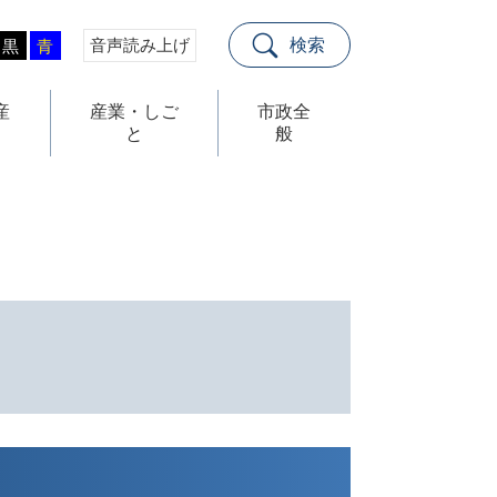
音声読み上げ
検索
黒
青
産
産業・しご
市政全
と
般