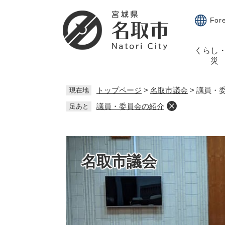
ペ
メ
ー
ニ
For
ジ
ュ
の
ー
くらし
先
を
災
頭
飛
で
ば
す。
し
トップページ
>
名取市議会
>
議員・
現在地
て
議員・委員会の紹介
足あと
本
文
へ
名取市議会