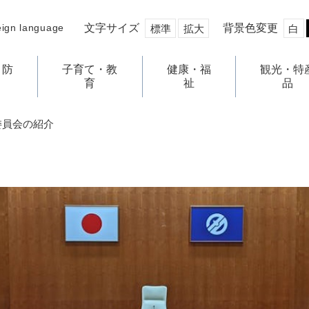
文字サイズ
背景色変更
eign language
標準
拡大
白
・防
子育て・教
健康・福
観光・特
育
祉
品
委員会の紹介