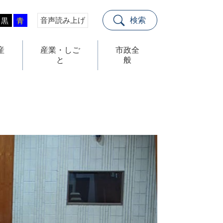
音声読み上げ
検索
黒
青
産
産業・しご
市政全
と
般