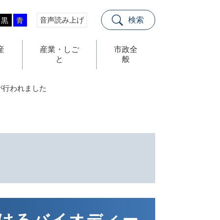
音声読み上げ
検索
黒
青
産
産業・しご
市政全
と
般
が行われました