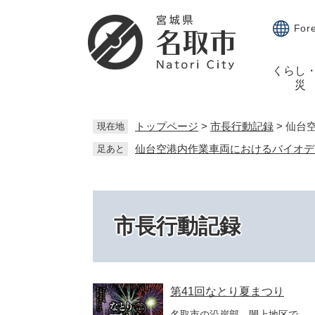
ペ
メ
ー
ニ
For
ジ
ュ
の
ー
くらし
先
を
災
頭
飛
で
ば
す。
し
トップページ
>
市長行動記録
>
仙台
現在地
て
仙台空港内作業車両におけるバイオデ
足あと
本
文
へ
市長行動記録
第41回なとり夏まつり
名取市の沿岸部、閖上地区で