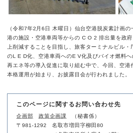
（令和7年2月6日 木曜日）仙台空港脱炭素計画の
港の施設・空港車両等からの C O 2 排出量を政府目標
上削減することを目指し、旅客ターミナルビル・
のL E D化、空港車両へのE V化及びバイオ燃
再エネ等の導入促進に取り組む中で、今回、空港
本格運用が始まり、お披露目会が行われました。
このページに関するお問い合わせ先
企画部
政策企画課
秘書係
〒981-1292
名取市増田字柳田80