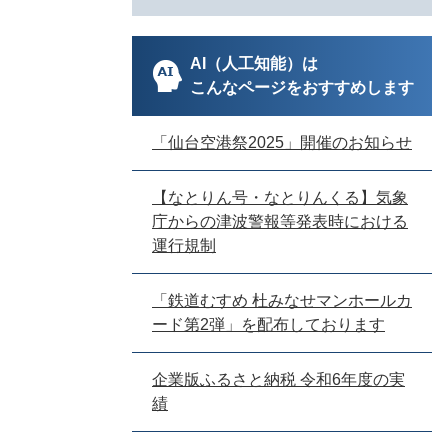
AI（人工知能）は
こんなページをおすすめします
「仙台空港祭2025」開催のお知らせ
【なとりん号・なとりんくる】気象
庁からの津波警報等発表時における
運行規制
「鉄道むすめ 杜みなせマンホールカ
ード第2弾」を配布しております
企業版ふるさと納税 令和6年度の実
績