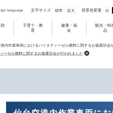
文字サイズ
背景色変更
eign language
標準
拡大
白
・防
子育て・教
健康・福
観光・特
育
祉
品
空港内作業車両におけるバイオディーゼル燃料に関するお披露目会
ィーゼル燃料に関するお披露目会が行われました
本
文