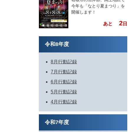
今年も「なとり夏まつり」を
開催します！
2
あと
日
令和8年度
8月行動記録
7月行動記録
6月行動記録
5月行動記録
4月行動記録
令和7年度