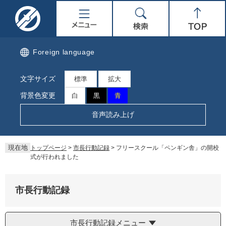
ペ
メ
名
メ
検
Top
ー
ニ
ジ
ュ
取
ニ
索
の
ー
先
を
市
ュ
Foreign language
頭
飛
で
ば
公
ー
文字サイズ
す。
し
標準
拡大
て
式
背景色変更
白
黒
青
本
文
ホ
音声読み上げ
へ
ー
現在地
トップページ
>
市長行動記録
>
フリースクール「ペンギン舎」の開校
ム
式が行われました
ペ
市長行動記録
ー
ジ
市長行動記録メニュー