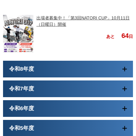
出場者募集中！「第3回NATORI CUP」10月11日
（日曜日）開催
64
あと
日
令和8年度
令和7年度
令和6年度
令和5年度