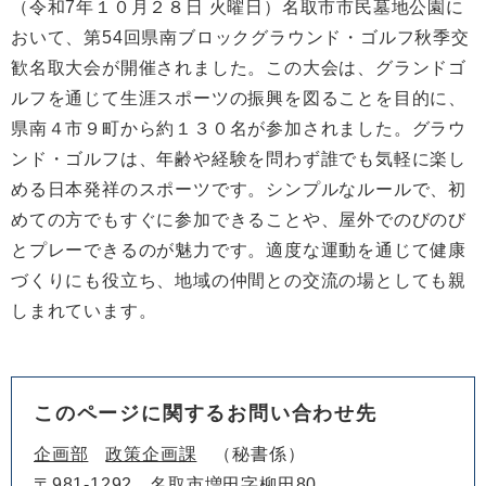
（令和7年１０月２８日 火曜日）名取市市民墓地公園に
おいて、第54回県南ブロックグラウンド・ゴルフ秋季交
歓名取大会が開催されました。この大会は、グランドゴ
ルフを通じて生涯スポーツの振興を図ることを目的に、
県南４市９町から約１３０名が参加されました。グラウ
ンド・ゴルフは、年齢や経験を問わず誰でも気軽に楽し
める日本発祥のスポーツです。シンプルなルールで、初
めての方でもすぐに参加できることや、屋外でのびのび
とプレーできるのが魅力です。適度な運動を通じて健康
づくりにも役立ち、地域の仲間との交流の場としても親
しまれています。
このページに関するお問い合わせ先
企画部
政策企画課
秘書係
〒981-1292
名取市増田字柳田80