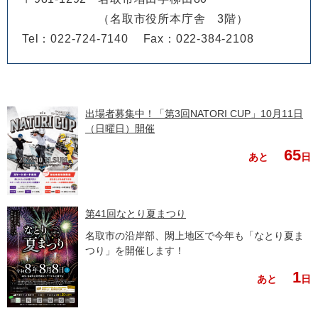
（名取市役所本庁舎 3階）
Tel：022-724-7140
Fax：022-384-2108
出場者募集中！「第3回NATORI CUP」10月11日
（日曜日）開催
65
あと
日
第41回なとり夏まつり
名取市の沿岸部、閖上地区で今年も「なとり夏ま
つり」を開催します！
1
あと
日