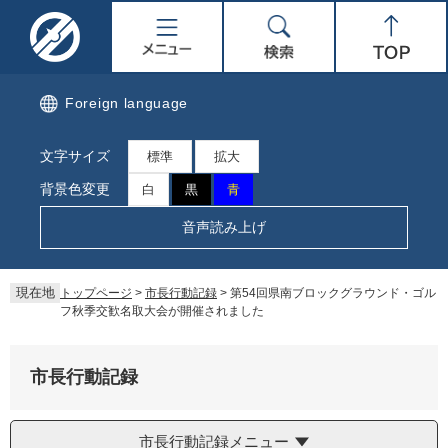
ペ
メ
名
メ
検
Top
ー
ニ
ジ
ュ
取
ニ
索
の
ー
先
を
市
ュ
Foreign language
頭
飛
で
ば
公
ー
文字サイズ
す。
し
標準
拡大
て
式
背景色変更
白
黒
青
本
文
ホ
音声読み上げ
へ
ー
現在地
トップページ
>
市長行動記録
>
第54回県南ブロックグラウンド・ゴル
ム
フ秋季交歓名取大会が開催されました
ペ
市長行動記録
ー
ジ
市長行動記録メニュー