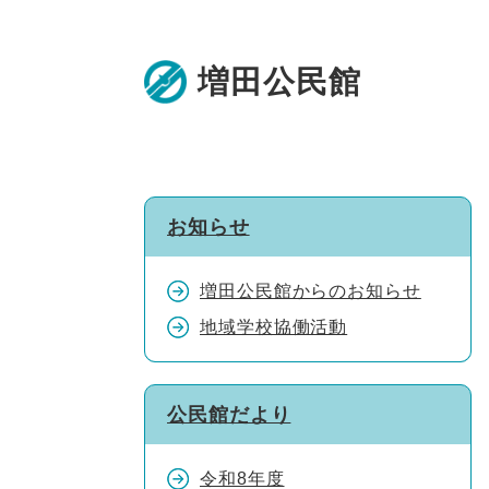
ペ
メ
ー
ニ
増田公民館
ジ
ュ
の
ー
先
を
頭
飛
で
ば
お知らせ
す。
し
て
増田公民館からのお知らせ
本
地域学校協働活動
文
へ
公民館だより
令和8年度