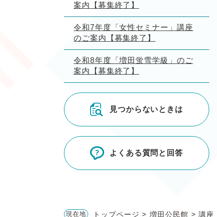
案内【募集終了】
令和7年度「女性セミナー」講座
のご案内【募集終了】
令和8年度「増田蛍雪学級」のご
案内【募集終了】
見つからないときは
よくある質問と回答
トップページ
>
増田公民館
>
講座
現在地