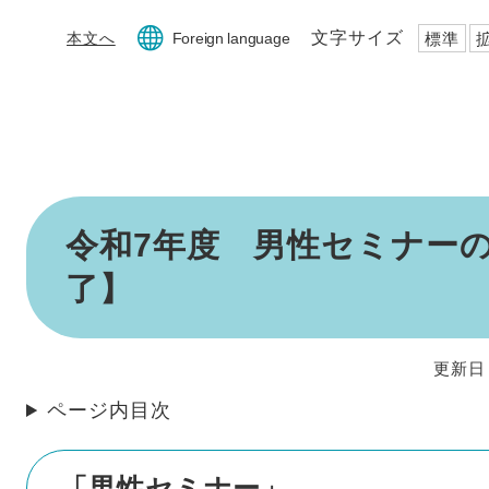
文字サイズ
標準
本文へ
Foreign language
本
令和7年度 男性セミナー
文
了】
更新日
ページ内目次
「男性セミナー」