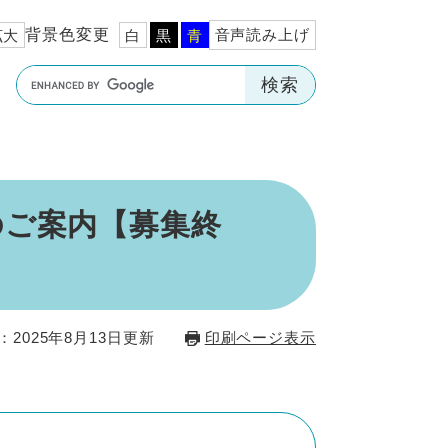
背景色変更
音声読み上げ
拡大
白
黒
青
Google
カ
ス
タ
ム
のご案内【募集終
検
索
：2025年8月13日更新
印刷ページ表示