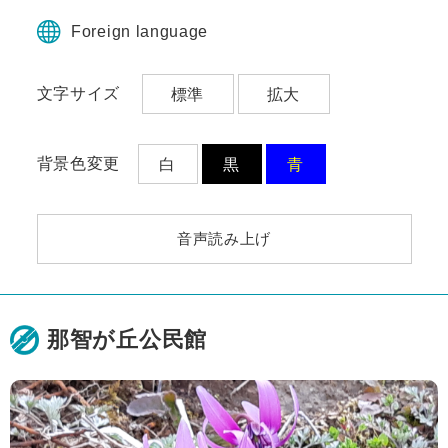
ペ
メ
ー
ニ
Foreign language
ジ
ュ
の
ー
文字サイズ
標準
拡大
先
を
頭
飛
で
ば
す。
し
背景色変更
白
黒
青
て
本
文
音声読み上げ
へ
那智が丘公民館