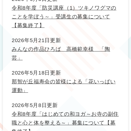
令和8年度「防災講座（1）ツキノワグマの
ことを学ぼう～」受講生の募集について
【募集終了】
2026年5月21日更新
みんなの作品ひろば 高橋範幸様 「陶
芸」
2026年5月18日更新
那智が丘福寿会の皆様による「花いっぱい
運動」
2026年5月8日更新
令和8年度「はじめての和ヨガ～お寺の副住
職と心と体を整える～」募集について【募