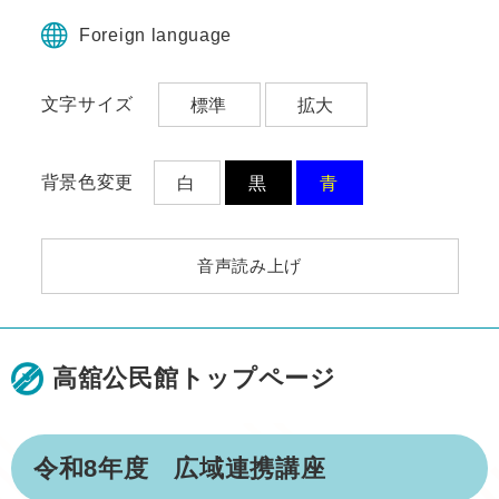
ペ
メ
ー
ニ
Foreign language
ジ
ュ
の
ー
文字サイズ
標準
拡大
先
を
頭
飛
で
ば
す。
し
背景色変更
白
黒
青
て
本
文
音声読み上げ
へ
高舘公民館トップページ
本
令和8年度 広域連携講座
文