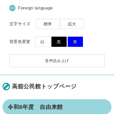
ペ
メ
ー
ニ
Foreign language
ジ
ュ
の
ー
文字サイズ
標準
拡大
先
を
頭
飛
で
ば
す。
し
背景色変更
白
黒
青
て
本
文
音声読み上げ
へ
高舘公民館トップページ
本
令和8年度 自由来館
文