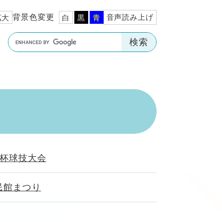
背景色変更
音声読み上げ
拡大
白
黒
青
Google
カ
ス
タ
ム
検
索
長杯球技大会
民館まつり