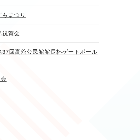
どもまつり
春祝賀会
37回高舘公民館館長杯ゲートボール
大会