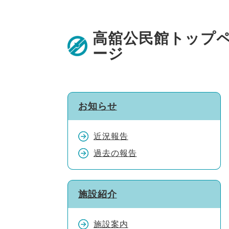
ペ
メ
ー
ニ
高舘公民館トップ
ジ
ュ
ージ
の
ー
先
を
頭
飛
で
ば
お知らせ
す。
し
て
近況報告
本
過去の報告
文
へ
施設紹介
施設案内