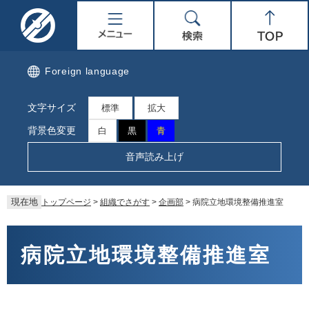
ペ
メ
名
メ
検
Top
ー
ニ
ジ
ュ
取
ニ
索
の
ー
先
を
市
ュ
Foreign language
頭
飛
で
ば
公
ー
文字サイズ
す。
し
標準
拡大
て
式
背景色変更
白
黒
青
本
文
ホ
音声読み上げ
へ
ー
現在地
トップページ
>
組織でさがす
>
企画部
>
病院立地環境整備推進室
ム
本
ペ
文
病院立地環境整備推進室
ー
ジ