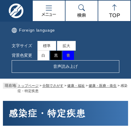
ペ
メ
名
メ
検
Top
ー
ニ
ジ
ュ
取
ニ
索
の
ー
先
を
市
ュ
Foreign language
頭
飛
で
ば
公
ー
文字サイズ
す。
し
標準
拡大
て
式
背景色変更
白
黒
青
本
文
ホ
音声読み上げ
へ
ー
現在地
トップページ
>
分類でさがす
>
健康・福祉
>
健康・医療・衛生
>
感染
ム
症・特定疾患
ペ
本
文
感染症・特定疾患
ー
ジ