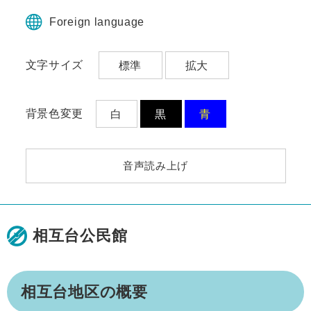
ペ
メ
ー
ニ
Foreign language
ジ
ュ
の
ー
文字サイズ
標準
拡大
先
を
頭
飛
で
ば
す。
し
背景色変更
白
黒
青
て
本
文
音声読み上げ
へ
相互台公民館
本
相互台地区の概要
文