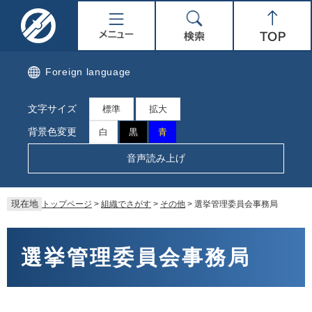
ペ
メ
名
メ
検
Top
ー
ニ
ジ
ュ
取
ニ
索
の
ー
先
を
市
ュ
Foreign language
頭
飛
で
ば
公
ー
文字サイズ
す。
し
標準
拡大
て
式
背景色変更
白
黒
青
本
文
ホ
音声読み上げ
へ
ー
現在地
トップページ
>
組織でさがす
>
その他
>
選挙管理委員会事務局
ム
本
ペ
文
選挙管理委員会事務局
ー
ジ