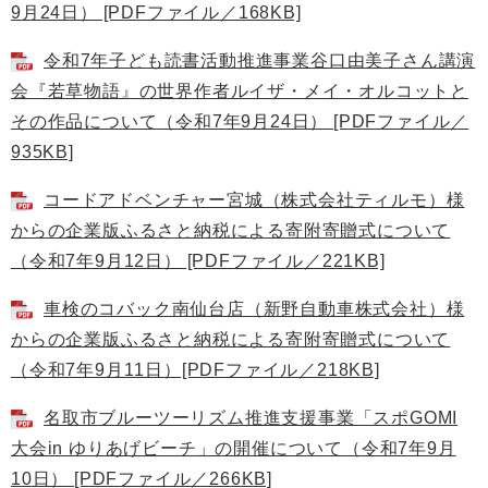
9月24日） [PDFファイル／168KB]
令和7年子ども読書活動推進事業谷口由美子さん講演
会『若草物語』の世界作者ルイザ・メイ・オルコットと
その作品について（令和7年9月24日） [PDFファイル／
935KB]
コードアドベンチャー宮城（株式会社ティルモ）様
からの企業版ふるさと納税による寄附寄贈式について
（令和7年9月12日） [PDFファイル／221KB]
車検のコバック南仙台店（新野自動車株式会社）様
からの企業版ふるさと納税による寄附寄贈式について
（令和7年9月11日）[PDFファイル／218KB]
名取市ブルーツーリズム推進支援事業「スポGOMI
大会in ゆりあげビーチ」の開催について（令和7年9月
10日） [PDFファイル／266KB]