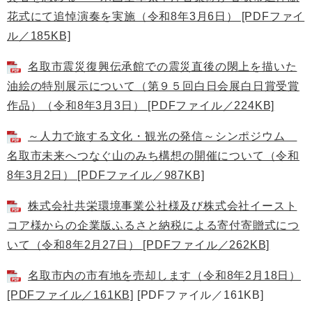
花式にて追悼演奏を実施（令和8年3月6日） [PDFファイ
ル／185KB]
名取市震災復興伝承館での震災直後の閖上を描いた
油絵の特別展示について（第９５回白日会展白日賞受賞
作品）（令和8年3月3日） [PDFファイル／224KB]
～人力で旅する文化・観光の発信～シンポジウム
名取市未来へつなぐ山のみち構想の開催について（令和
8年3月2日） [PDFファイル／987KB]
株式会社共栄環境事業公社様及び株式会社イースト
コア様からの企業版ふるさと納税による寄付寄贈式につ
いて（令和8年2月27日） [PDFファイル／262KB]
名取市内の市有地を売却します（令和8年2月18日）
[PDFファイル／161KB]
[PDFファイル／161KB]