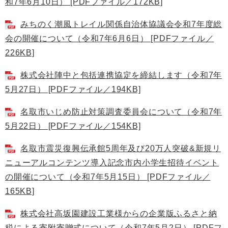
和7年6月10日） [PDFファイル／172KB]
みちのく潮風トレイル関係自治体協議会令和7年度総
会の開催について（令和7年6月6日） [PDFファイル／
226KB]
株式会社陣中と包括連携協定を締結します（令和7年
5月27日） [PDFファイル／194KB]
名取市いじめ防止対策調査委員会について（令和7年
5月22日） [PDFファイル／154KB]
名取市震災復興伝承館5周年及び20万人突破&新規リ
ニューアルコンテンツ導入記念市内小学生招待イベント
の開催について（令和7年5月15日） [PDFファイル／
165KB]
株式会社高坂園建設工業様からの企業版ふるさと納
税による寄附寄贈式について（令和7年5月2日） [PDFフ