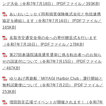
ング大会（令和7年7月18日） [PDFファイル／393KB]
あいおいニッセイ同和損害保険株式会社と包括連携
協定を締結します（令和7年7月16日） [PDFファイル／
165KB]
名取市交通安全母の会への寄付贈呈式を行います
（令和7年7月16日） [PDFファイル／178KB]
第27回参議院議員通常選挙に係る転出者へのお知ら
せの誤送付について（令和7年7月15日） [PDFファイル
／467KB]
ゆりあげ周遊船「MIYAGI Harbor Club」運行開始と
無料試乗便について（令和7年7月2日） [PDFファイル／
253KB]
増田防災広場でイベントが開催されます！（令和7年