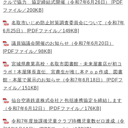
クルで協力 協定締結式開催（令和7年6月26日） [PDF
ファイル／200KB]
名取市いじめ防止対策調査委員会について（令和7年
6月25日） [PDFファイル／149KB]
議員協議会開催のお知らせ（令和7年6月20日）
[PDFファイル／98KB]
宮城県農業高校・名取市図書館・未来屋書店が初コ
ラボ！本屋隊長直伝、宮農生が推し本Ｐｏｐ作成、図書
館・本屋で展示のお知らせ（令和7年6月18日） [PDFフ
ァイル／151KB]
仙台空港鉄道株式会社と包括連携協定を締結します
（令和7年6月12日） [PDFファイル／176KB]
令和7年度放課後児童クラブ待機児童数ゼロ達成（令