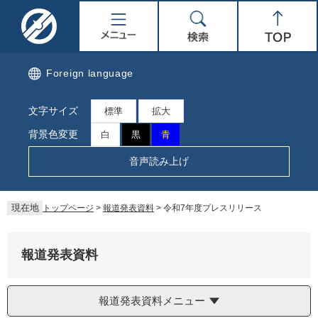
ペ
メ
名
メ
検
Top
ー
ニ
ジ
ュ
取
ニ
索
の
ー
先
を
市
ュ
Foreign language
頭
飛
で
ば
公
ー
文字サイズ
す。
し
標準
拡大
て
式
背景色変更
白
黒
青
本
文
ホ
音声読み上げ
へ
ー
現在地
トップページ
>
報道発表資料
>
令和7年度プレスリリース
ム
ペ
報道発表資料
ー
報道発表資料メニュー
ジ