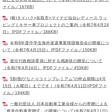
ァイル／167KB]
(株)タイハク×名取市×マイナビ仙台レディース ラッ
ピングミキサー車プロジェクトのご案内（令和7年4月24
日） [PDFファイル／188KB]
令和6年度中学生海外派遣事業帰国報告会の開催につ
いて（令和7年4月15日） [PDFファイル／150KB]
退任行政相談委員に対する感謝状の贈呈について
（令和7年4月14日） [PDFファイル／453KB]
5割増の“なとりコインプレミアム”の申込期限は4月
15日（火曜日）までです！ (令和7年4月11日)[PDFファ
イル／194KB]
一般社団法人 日本自動車工業会様からの寄贈による
「救急自動車寄贈式」の開催について(令和7年4月11日)