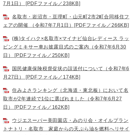
7月1日） [PDFファイル／238KB]
名取市・岩沼市・亘理町・山元町2市2町合同移住フ
ェアの開催 （令和7年7月1日）[PDFファイル／266KB]
(株)タイハク×名取市×マイナビ仙台レディース ラッ
ピングミキサー車お披露目式のご案内（令和7年6月30
日） [PDFファイル／250KB]
国民健康保険税督促状の誤送付について（令和7年6
月27日） [PDFファイル／174KB]
住みよさランキング（北海道・東北板）において名
取市が2年連続で1位に選ばれました（令和7年6月27
日） [PDFファイル／162KB]
ウジエスーパー美田園店・みのり会・オイルプラン
トナトリ・名取市 家庭からの天ぷら油を燃料へリサイ