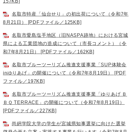
157KB]
名取市特産「仙台せり」の初出荷について（令和7年
8月21日） [PDFファイル／125KB]
名取市愛島塩手地区（旧NASPA跡地）における宮城
県による工業団地の造成について（市長コメント）（令
和7年8月21日） [PDFファイル／162KB]
名取市ブルーツーリズム推進支援事業「SUP体験会
inゆりあげ」の開催について（令和7年8月19日） [PDF
ファイル／197KB]
名取市ブルーツーリズム推進支援事業「ゆりあげ Ｂ
ＢＱ TERRACE」の開催について（令和7年8月19日）
[PDFファイル／227KB]
尚絅学院大学の学生が宮城県知事選挙に向けた選挙
啓発企画を立案・実践する事業を行います（令和7年8月