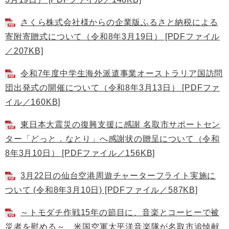
さくら株式会社様からの企業版ふるさと納税による
寄附寄贈式について（令和8年3月19日） [PDFファイル
／207KB]
令和7年度中学生海外派遣事業オーストラリア国訪問
団出発式の開催について（令和8年3月13日） [PDFファ
イル／160KB]
東日本大震災の復興支援に感謝 名取市サポートセン
ター「どっと．なとり」へ感謝状の贈呈について（令和
8年3月10日） [PDFファイル／156KB]
3月22日の仙台空港周遊チャーターフライト実施に
ついて (令和8年3月10日) [PDFファイル／587KB]
～トモダチ作戦15年の節目に、音楽とコーヒーで被
災者を慰める～ 米国空軍太平洋音楽隊が名取市追悼献