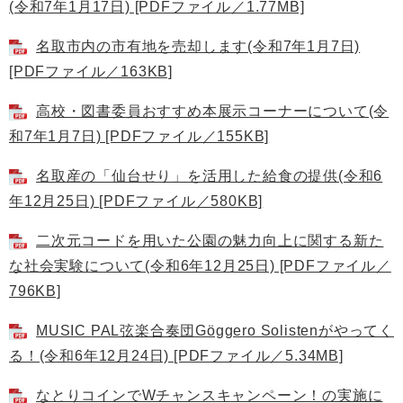
(令和7年1月17日) [PDFファイル／1.77MB]
名取市内の市有地を売却します(令和7年1月7日)
[PDFファイル／163KB]
高校・図書委員おすすめ本展示コーナーについて(令
和7年1月7日) [PDFファイル／155KB]
名取産の「仙台せり」を活用した給食の提供(令和6
年12月25日) [PDFファイル／580KB]
二次元コードを用いた公園の魅力向上に関する新た
な社会実験について(令和6年12月25日) [PDFファイル／
796KB]
MUSIC PAL弦楽合奏団Göggero Solistenがやってく
る！(令和6年12月24日) [PDFファイル／5.34MB]
なとりコインでWチャンスキャンペーン！の実施に