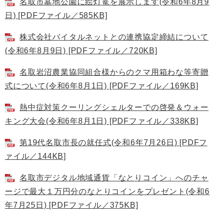
名取市墓地公園に絵灯篭を展示します(令和6年8月9
日) [PDFファイル／585KB]
株式会社バイタルネットとの連携協定締結について
(令和6年8月9日) [PDFファイル／720KB]
名取岩沼農業協同組合様からのクマ用箱わな等寄贈
式について(令和6年8月1日) [PDFファイル／169KB]
熱中症対策クーリングシェルターでの啓発＆ウォー
キング大会(令和6年8月1日) [PDFファイル／338KB]
第19代名取市長の就任式(令和6年7月26日) [PDFフ
ァイル／144KB]
名取市デジタル地域通貨「なとりコイン」へのチャ
ージで最大１万円分のなとりコインをプレゼント(令和6
年7月25日) [PDFファイル／375KB]