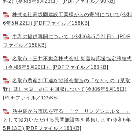
料2）(令和6年5月23日） [PDFファイル／90KB]
株式会社高坂園建設工業様からの寄附について(令和
6年5月22日) [PDFファイル／156KB]
牛乳の提供再開について（令和6年5月21日） [PDF
ファイル／158KB]
名取市・三井不動産株式会社 災害時応援協定締結式
（令和6年5月20日） [PDFファイル／163KB]
名取市農産加工連絡協議会製造の「なとりの（菜取
野）蒸し大豆」の自主回収について(令和6年5月15日)
[PDFファイル／125KB]
熱中症から市民を守る！「クーリングシェルター」
として協力いただける民間施設等を募集します(令和6年
5月13日) [PDFファイル／183KB]