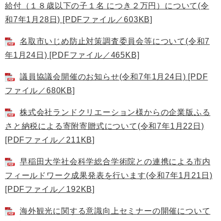
給付（１８歳以下の子１名 につき２万円）について(令
和7年1月28日) [PDFファイル／603KB]
名取市いじめ防止対策調査委員会等について(令和7
年1月24日) [PDFファイル／465KB]
議員協議会開催のお知らせ(令和7年1月24日) [PDF
ファイル／680KB]
株式会社ランドクリエーション様からの企業版ふる
さと納税による寄附寄贈式について(令和7年1月22日)
[PDFファイル／211KB]
早稲田大学社会科学総合学術院との連携による市内
フィールドワーク成果発表を行います(令和7年1月21日)
[PDFファイル／192KB]
海外観光に関する意識向上セミナーの開催について