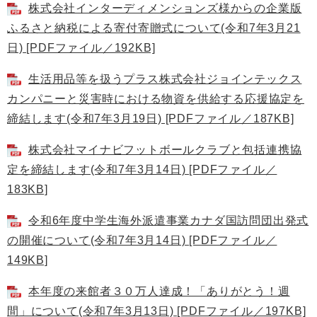
株式会社インターディメンションズ様からの企業版
ふるさと納税による寄付寄贈式について(令和7年3月21
日) [PDFファイル／192KB]
生活用品等を扱うプラス株式会社ジョインテックス
カンパニーと災害時における物資を供給する応援協定を
締結します(令和7年3月19日) [PDFファイル／187KB]
株式会社マイナビフットボールクラブと包括連携協
定を締結します(令和7年3月14日) [PDFファイル／
183KB]
令和6年度中学生海外派遣事業カナダ国訪問団出発式
の開催について(令和7年3月14日) [PDFファイル／
149KB]
本年度の来館者３０万人達成！「ありがとう！週
間」について(令和7年3月13日) [PDFファイル／197KB]