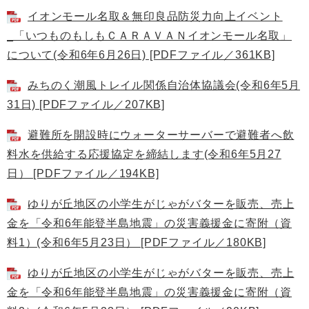
イオンモール名取＆無印良品防災力向上イベント
_「いつものもしもＣＡＲＡＶＡＮイオンモール名取」
について(令和6年6月26日) [PDFファイル／361KB]
みちのく潮風トレイル関係自治体協議会(令和6年5月
31日) [PDFファイル／207KB]
避難所を開設時にウォーターサーバーで避難者へ飲
料水を供給する応援協定を締結します(令和6年5月27
日） [PDFファイル／194KB]
ゆりが丘地区の小学生がじゃがバターを販売、売上
金を「令和6年能登半島地震」の災害義援金に寄附（資
料1）(令和6年5月23日） [PDFファイル／180KB]
ゆりが丘地区の小学生がじゃがバターを販売、売上
金を「令和6年能登半島地震」の災害義援金に寄附（資