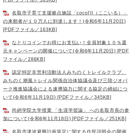
名取市子育て支援拠点施設「cocoI'll（ここいる）」
の来館者が１０万人に到達します！(令和6年11月20日)
[PDFファイル／163KB]
なとりコインでお得にお支払い！全員対象１０％還
元キャンペーンの開催について(令和6年11月20日) [PDF
ファイル／286KB]
認定特定非営利活動法人みちのくトレイルクラブ、
みちのく潮風トレイル関係自治体協議会及び三陸ジオパ
ーク推進協議会による連携協力に関する協定の締結につ
いて(令和6年11月19日) [PDFファイル／345KB]
尚絅学院大学授業 「生涯学習論」 への名取市長の参
加について(令和6年11月18日) [PDFファイル／251KB]
名取市津波避難計画策定に関する住民説明会の開催