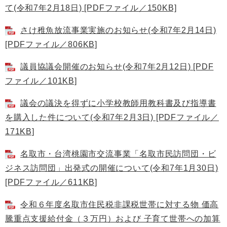
て(令和7年2月18日) [PDFファイル／150KB]
さけ稚魚放流事業実施のお知らせ(令和7年2月14日)
[PDFファイル／806KB]
議員協議会開催のお知らせ(令和7年2月12日) [PDF
ファイル／101KB]
議会の議決を得ずに小学校教師用教科書及び指導書
を購入した件について(令和7年2月3日) [PDFファイル／
171KB]
名取市・台湾桃園市交流事業「名取市民訪問団・ビ
ジネス訪問団」出発式の開催について(令和7年1月30日)
[PDFファイル／611KB]
令和６年度名取市住民税非課税世帯に対する物 価高
騰重点支援給付金（３万円）および 子育て世帯への加算