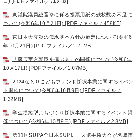
日) [PDFファイル／713KB]
衆議院議員総選挙に係る投票用紙の残枚数の不足に
ついて(令和6年10月21日) [PDFファイル／458KB]
東日本大震災の伝承基本方針の策定について(令和6
年10月21日) [PDFファイル／1.21MB]
「藤原実方朝臣を偲ぶ会」の開催について(令和6年
10月17日) [PDFファイル／1.07MB]
2024なとりこどもファンド採択事業に関するイベン
ト開催について(令和6年10月9日) [PDFファイル／
1.32MB]
学生提案型まちづくり採択事業に関するイベント開
催について(令和6年10月9日) [PDFファイル／2.8MB]
第11回SUPA全日本SUPレース選手権大会が名取市