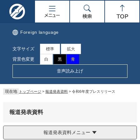
ペ
メ
名
メ
検
Top
ー
ニ
ジ
ュ
取
ニ
索
の
ー
先
を
市
ュ
Foreign language
頭
飛
で
ば
公
ー
文字サイズ
す。
し
標準
拡大
て
式
背景色変更
白
黒
青
本
文
ホ
音声読み上げ
へ
ー
現在地
トップページ
>
報道発表資料
>
令和6年度プレスリリース
ム
ペ
報道発表資料
ー
報道発表資料メニュー
ジ