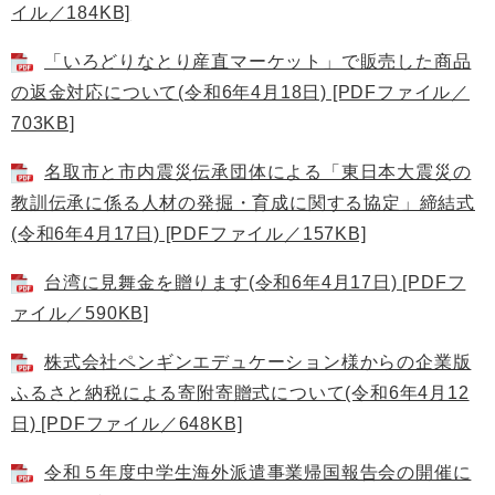
イル／184KB]
「いろどりなとり産直マーケット」で販売した商品
の返金対応について(令和6年4月18日) [PDFファイル／
703KB]
名取市と市内震災伝承団体による「東日本大震災の
教訓伝承に係る人材の発掘・育成に関する協定」締結式
(令和6年4月17日) [PDFファイル／157KB]
台湾に見舞金を贈ります(令和6年4月17日) [PDFフ
ァイル／590KB]
株式会社ペンギンエデュケーション様からの企業版
ふるさと納税による寄附寄贈式について(令和6年4月12
日) [PDFファイル／648KB]
令和５年度中学生海外派遣事業帰国報告会の開催に