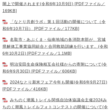
閖上で開催されます(令和6年10月9日) [PDFファイル／
169KB]
「なとり共創ラボ」第１回活動の開催について（令
和6年10月7日） [PDFファイル／177KB]
名取市・あぶくま・仙南地域の各消防本部が、宮城
県解体工事業協同組合と合同救助訓練を行います。(令和
6年10月2日) [PDFファイル／1.1MB]
明治安田生命保険相互会社様からの寄附について(令
和6年9月30日) [PDFファイル／606KB]
2024なとり新米フェア今年も開催(令和6年9月27日)
[PDFファイル／416KB]
みちのく潮風トレイル関係自治体協議会主催2024み
ちのく潮風トレイルフォトコンテストの開催について(令