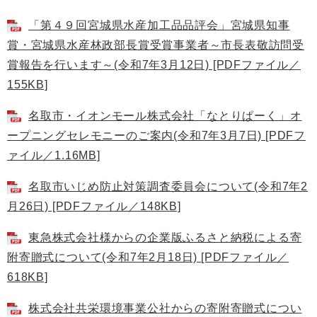
「第４９回宮城県水産加工品品評会」宮城県知事
賞・宮城県水産林政部長賞受賞事業者～市長表敬訪問受
賞報告を行います～(令和7年3月12日) [PDFファイル／
155KB]
名取市・イオンモール株式会社「なとりぱーく」オ
ープニングセレモニーのご案内(令和7年3月7日) [PDFフ
ァイル／1.16MB]
名取市いじめ防止対策調査委員会について(令和7年2
月26日) [PDFファイル／148KB]
東急株式会社様からの企業版ふるさと納税による寄
附寄贈式について(令和7年2月18日) [PDFファイル／
618KB]
株式会社共栄環境事業公社からの寄附寄贈式につい