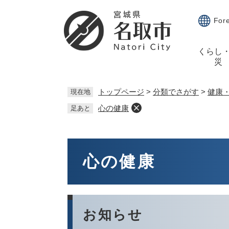
ペ
メ
ー
ニ
For
ジ
ュ
の
ー
くらし
先
を
災
頭
飛
で
ば
す。
し
トップページ
>
分類でさがす
>
健康
現在地
て
心の健康
足あと
本
文
へ
本
文
心の健康
お知らせ