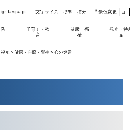
文字サイズ
背景色変更
eign language
標準
拡大
白
・防
子育て・教
健康・福
観光・特
育
祉
品
・福祉
>
健康・医療・衛生
>
心の健康