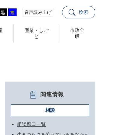
音声読み上げ
検索
黒
青
産
産業・しご
市政全
と
般
関連情報
相談
相談窓口一覧
生きづらさを抱えているあなたへ